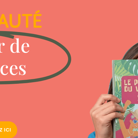
AUTÉ
r de
ces
 ICI