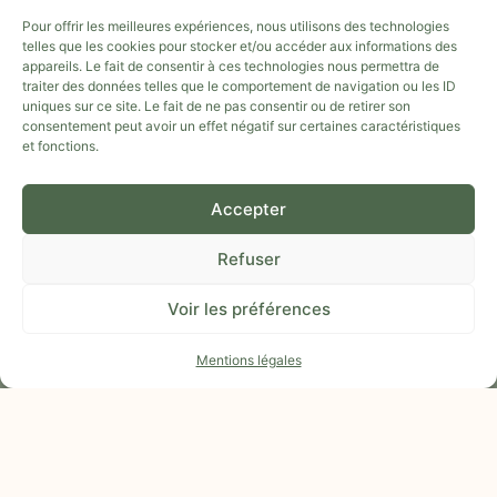
Pour offrir les meilleures expériences, nous utilisons des technologies
LIENS UTILES
telles que les cookies pour stocker et/ou accéder aux informations des
QUI SUIS-JE ?
appareils. Le fait de consentir à ces technologies nous permettra de
traiter des données telles que le comportement de navigation ou les ID
MANIFESTE
uniques sur ce site. Le fait de ne pas consentir ou de retirer son
NOUS SOUTENIR
consentement peut avoir un effet négatif sur certaines caractéristiques
et fonctions.
ON PARLE DE NOUS
DOSSIER PRESSE LE GARD DE FERME EN FERME 2025
Accepter
DOSSIER PRESSE HALLOWEEN
DOSSIER PRESSE NOËL
Refuser
FAQ
CONTACT
Voir les préférences
MENTIONS LÉGALES
Mentions légales
POLITIQUE DE CONFIDENTIALITÉ
NOS RÉSEAUX SOCIAUX