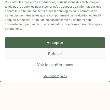
Pour offrir les meilleures expériences, nous utilisons des technologies
telles que les cookies pour stocker et/ou accéder aux informations des
appareils. Le fait de consentir à ces technologies nous permettra de
traiter des données telles que le comportement de navigation ou les ID
uniques sur ce site. Le fait de ne pas consentir ou de retirer son
consentement peut avoir un effet négatif sur certaines caractéristiques
LIENS UTILES
et fonctions.
QUI SUIS-JE ?
MANIFESTE
Accepter
NOUS SOUTENIR
ON PARLE DE NOUS
Refuser
DOSSIER PRESSE LE GARD DE FERME EN FERME 2025
Voir les préférences
DOSSIER PRESSE HALLOWEEN
DOSSIER PRESSE NOËL
Mentions légales
FAQ
CONTACT
MENTIONS LÉGALES
POLITIQUE DE CONFIDENTIALITÉ
NOS RÉSEAUX SOCIAUX