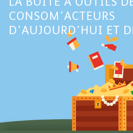
LA BOÎTE À OUTILS D
CONSOM'ACTEURS
D'AUJOURD'HUI ET 