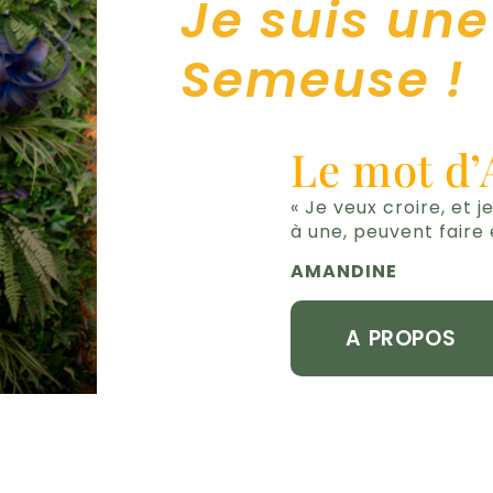
Je suis une
Semeuse !
Le mot d
« Je veux croire, et j
à une, peuvent faire
AMANDINE
A PROPOS