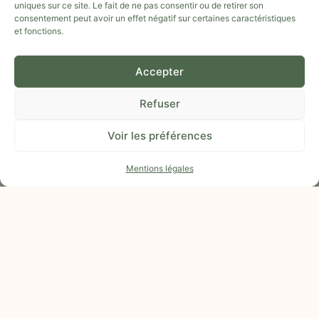
L’AGRICULTURE, LA NATURE, L’ALIMENTATION.
uniques sur ce site. Le fait de ne pas consentir ou de retirer son
consentement peut avoir un effet négatif sur certaines caractéristiques
NUMÉRO SIRET : 934 068 198 00019
et fonctions.
EMAIL :
TERRATTITUDE@GMAIL.COM
Accepter
TÉLÉPHONE :
04 66 51 06 43
/
07 85 92 10 77
ADRESSE : GARD (30)
Refuser
Voir les préférences
TÉLÉCHARGER NOTRE APPLI
Mentions légales