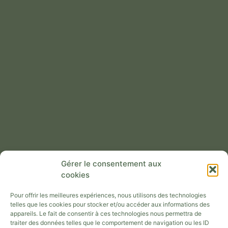
Gérer le consentement aux
cookies
TERRATTITUDE
Pour offrir les meilleures expériences, nous utilisons des technologies
NOUS SOMMES UNE ASSOCIATION À BUT NON LUCRATIF QUI A
telles que les cookies pour stocker et/ou accéder aux informations des
POUR OBJET PRINCIPAL DE CRÉER ET PROMOUVOIR DES OUTILS
appareils. Le fait de consentir à ces technologies nous permettra de
ET DES PROJETS PÉDAGOGIQUES DANS LE DOMAINE DE
traiter des données telles que le comportement de navigation ou les ID