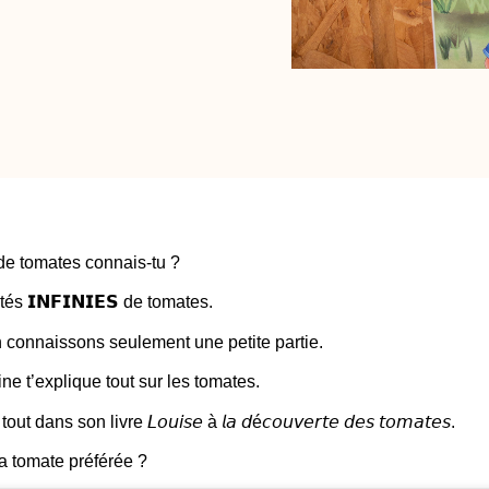
de tomates connais-tu ?
tés 𝗜𝗡𝗙𝗜𝗡𝗜𝗘𝗦 de tomates.
 connaissons seulement une petite partie.
e t’explique tout sur les tomates.
 dans son livre 𝘓𝘰𝘶𝘪𝘴𝘦 à 𝘭𝘢 𝘥é𝘤𝘰𝘶𝘷𝘦𝘳𝘵𝘦 𝘥𝘦𝘴 𝘵𝘰𝘮𝘢𝘵𝘦𝘴.
 ta tomate préférée ?