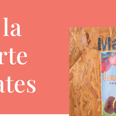
 la
rte
ates