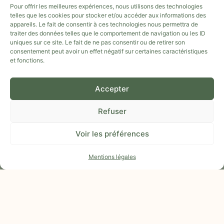
POUR OBJET PRINCIPAL DE CRÉER ET PROMOUVOIR DES OUTILS
Pour offrir les meilleures expériences, nous utilisons des technologies
ET DES PROJETS PÉDAGOGIQUES DANS LE DOMAINE DE
telles que les cookies pour stocker et/ou accéder aux informations des
L’AGRICULTURE, LA NATURE, L’ALIMENTATION.
appareils. Le fait de consentir à ces technologies nous permettra de
traiter des données telles que le comportement de navigation ou les ID
NUMÉRO SIRET : 934 068 198 00019
uniques sur ce site. Le fait de ne pas consentir ou de retirer son
consentement peut avoir un effet négatif sur certaines caractéristiques
EMAIL :
TERRATTITUDE@GMAIL.COM
et fonctions.
TÉLÉPHONE :
04 66 51 06 43
/
07 85 92 10 77
Accepter
ADRESSE : GARD (30)
Refuser
TÉLÉCHARGER NOTRE APPLI
Voir les préférences
Mentions légales