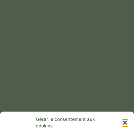
Gérer le consentement aux
TERRATTITUDE
cookies
NOUS SOMMES UNE ASSOCIATION À BUT NON LUCRATIF QUI A