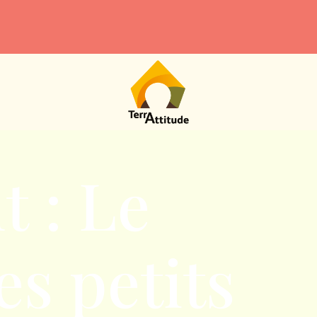
t : Le
es petits