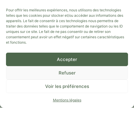
NUMÉRO SIRET : 934 068 198 00019
Pour offrir les meilleures expériences, nous utilisons des technologies
EMAIL :
TERRATTITUDE@GMAIL.COM
telles que les cookies pour stocker et/ou accéder aux informations des
appareils. Le fait de consentir à ces technologies nous permettra de
TÉLÉPHONE :
04 66 51 06 43
/
07 85 92 10 77
traiter des données telles que le comportement de navigation ou les ID
uniques sur ce site. Le fait de ne pas consentir ou de retirer son
ADRESSE : GARD (30)
consentement peut avoir un effet négatif sur certaines caractéristiques
et fonctions.
TÉLÉCHARGER NOTRE APPLI
Accepter
Refuser
Voir les préférences
Mentions légales