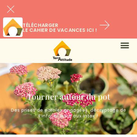
TÉLÉCHARGER
LE CAHIER DE VACANCES ICI !
Tourner autour du pot
Des prises de paroles engagées, décryptage de
l’info, et gare aux Intox !